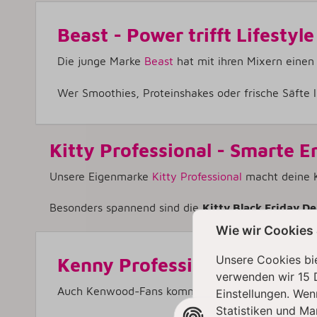
Beast - Power trifft Lifestyle
Die junge Marke
Beast
hat mit ihren Mixern einen 
Wer Smoothies, Proteinshakes oder frische Säfte li
Kitty Professional
- Smarte E
Unsere Eigenmarke
Kitty Professional
macht deine K
Besonders spannend sind die
Kitty Black Friday De
Wie wir Cookies
Unsere Cookies bie
Kenny Professional - Prakt
verwenden wir 15 
Auch Kenwood-Fans kommen bei unseren Eigenmar
Einstellungen. Wen
Statistiken und Ma