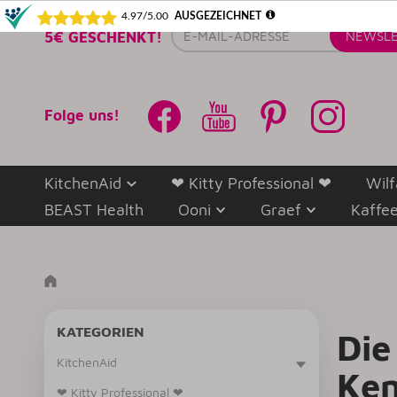
E-
5€ GESCHENKT!
NEWSLE
Mail-
Adresse
Folge uns!
KitchenAid
❤ Kitty Professional ❤
Wilf
BEAST Health
Ooni
Graef
Kaffe
KATEGORIEN
Die
KitchenAid
Ken
❤ Kitty Professional ❤