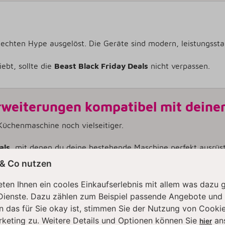
echten Hype ausgelöst. Die Geräte sind modern, leistungsstar
ebt, sollte die
Beast Black Friday Deals
nicht verpassen.
rweiterungen kompatibel mit deine
üchenmaschine noch vielseitiger.
als
, mit denen du deine bestehende Maschine perfekt ausrüs
 & Co nutzen
ten Ihnen ein cooles Einkaufserlebnis mit allem was dazu 
isches Zubehör kompatibel mit Ken
Dienste. Dazu zählen zum Beispiel passende Angebote und
ken nicht zu kurz:
Kenny Professional
liefert passendes Zube
n das für Sie okay ist, stimmen Sie der Nutzung von Cookie
rketing zu. Weitere Details und Optionen können Sie
an
hier