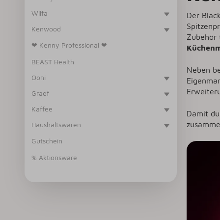
Wilfa
Der Black
Spitzenp
Kenwood
Zubehör 
❤ Kenny Professional ❤
Küchenm
BEAST Health
Neben b
Ooni
Eigenma
Erweiter
Graef
Kaffee
Damit du 
zusammen
Haushaltswaren
Gutschein
% Aktionsware