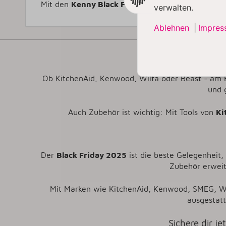
Mit den
Kenny Black Friday Angeboten
bekommst 
verwalten.
Ablehnen
|
Impres
Blac
Ob KitchenAid, Kenwood, Wilfa oder Beast
-
am B
und 
Auch Zubehör ist wichtig: Mit Tools von
Ki
Der
Black Friday 2025
ist die beste Gelegenheit
Zubehör erwei
Mit Marken wie KitchenAid, Kenwood, SMEG, W
ausgestatt
Sichere dir je