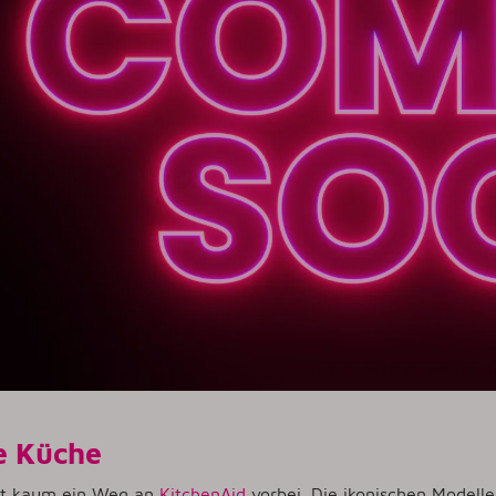
de Küche
rt kaum ein Weg an
KitchenAid
vorbei. Die ikonischen Modelle