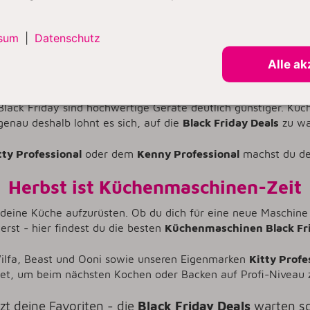
du Zubehör, das deine Küchenmaschine sinnvoll erweitert.
sum
|
Datenschutz
Alle ak
k Friday - Warum sich das Warten 
lack Friday sind hochwertige Geräte deutlich günstiger. Küche
genau deshalb lohnt es sich, auf die
Black Friday Deals
zu wa
tty Professional
oder
dem
Kenny Professional
machst du dei
Herbst ist Küchenmaschinen-Zeit
, deine Küche aufzurüsten. Ob du dich für eine neue Maschin
terst
-
hier findest du die besten
Küchenmaschinen Black Fr
ilfa, Beast und Ooni sowie unseren Eigenmarken
Kitty Profe
et, um beim nächsten Kochen oder Backen auf Profi-Niveau 
tzt deine Favoriten - die
Black Friday Deals
warten sc