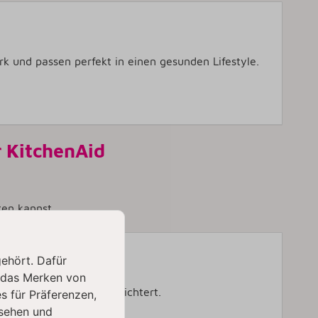
k und passen perfekt in einen gesunden Lifestyle.
r KitchenAid
ten kannst.
gehört. Dafür
wood
 das Merken von
hör, das den Alltag erleichtert.
s für Präferenzen,
sehen und