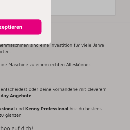
zeptieren
lohnt
nmaschinen sind eine Investition für viele Jahre,
rten.
ne Maschine zu einem echten Alleskönner.
e entscheidest oder deine vorhandene mit cleverem
iday Angebote
.
ssional
und
Kenny Professional
bist du bestens
zu glänzen.
hon auf dich!