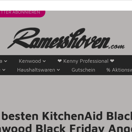
TTER
ABONNIEREN
a
Kenwood
❤ Kenny Professional ❤
e
Haushaltswaren
Gutschein
% Aktions
 besten KitchenAid Blac
wood Black Friday Ang