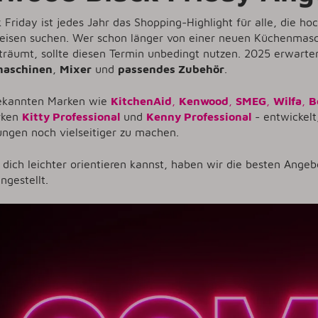
 Friday ist jedes Jahr das Shopping-Highlight für alle, die 
reisen suchen. Wer schon länger von einer neuen Küchenmasc
träumt, sollte diesen Termin unbedingt nutzen. 2025 erwarte
aschinen
,
Mixer
und
passendes Zubehör
.
ekannten Marken wie
KitchenAid
,
Kenwood
,
SMEG
,
Wilfa
,
B
rken
Kitty Professional
und
Kenny Professional
-
entwickelt
ungen noch vielseitiger zu machen.
dich leichter orientieren kannst, haben wir die besten Angeb
gestellt.