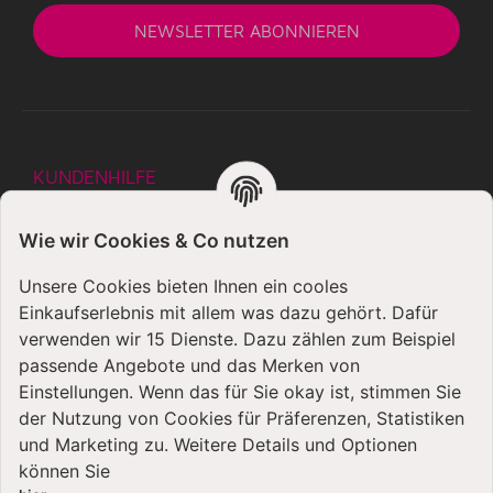
NEWSLETTER
ABONNIEREN
KUNDENHILFE
Mein Konto
Wie wir Cookies & Co nutzen
Büro- und Öffnungszeiten
Unsere Cookies bieten Ihnen ein cooles
Informationen SCHWEIZ
Einkaufserlebnis mit allem was dazu gehört. Dafür
verwenden wir 15 Dienste. Dazu zählen zum Beispiel
Defektes Produkt / Reklamation?
passende Angebote und das Merken von
Einstellungen. Wenn das für Sie okay ist, stimmen Sie
Ratenzahlung - So funktioniert's
der Nutzung von Cookies für Präferenzen, Statistiken
Bedienungsanleitungen
und Marketing zu. Weitere Details und Optionen
können Sie
Zahlungsmöglichkeiten