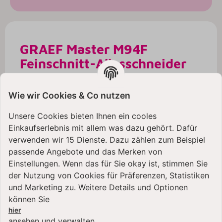
GRAEF Master M94F
Feinschnitt-Allesschneider
Stell dir vor, der Duft von frisch aufgeschnittenem
Schinken erfüllt deine Küche. Mit dem Graef
Wie wir Cookies & Co nutzen
Master M94F
Feinschnitt-Allesschneider
wird
das Vorbereiten deiner Speisen nicht zur Arbeit,
Unsere Cookies bieten Ihnen ein cooles
sondern zum
meditativen Genussmoment
.
Einkaufserlebnis mit allem was dazu gehört. Dafür
Dieser Allesschneider ist weit mehr als ein
verwenden wir 15 Dienste. Dazu zählen zum Beispiel
Küchengerät – er ist dein Partner für kulinarische
passende Angebote und das Merken von
Meisterwerke. Ob du
hauchdünne Gemüse-
Einstellungen. Wenn das für Sie okay ist, stimmen Sie
Variationen
für einen frischen Salat kreierst oder
der Nutzung von Cookies für Präferenzen, Statistiken
kräftiges Brot
für die Abendjause schneidest:
und Marketing zu. Weitere Details und Optionen
Jede Scheibe ist ein Beweis für höchste
können Sie
handwerkliche Qualität „Handmade in Germany“.
hier
ansehen und verwalten.