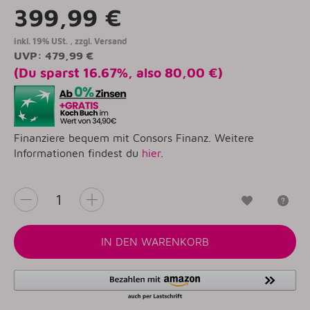
399,99 €
inkl. 19% USt. , zzgl.
Versand
UVP
:
479,99 €
(Du sparst
16.67%
, also
80,00 €
)
Finanziere bequem mit Consors Finanz. Weitere
Informationen findest du
hier
.
Wunschzet
Fr
IN DEN WARENKORB