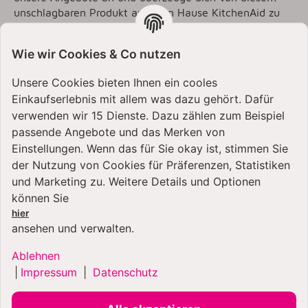
unschlagbaren Produkt aus dem Hause KitchenAid zu
einem günstigen Preis.
Wie wir Cookies & Co nutzen
Dein Onlineshop für KitchenAid
Handmixer, Küchenmaschinen
Unsere Cookies bieten Ihnen ein cooles
und mehr...
Einkaufserlebnis mit allem was dazu gehört. Dafür
verwenden wir 15 Dienste. Dazu zählen zum Beispiel
Nicht nur die KitchenAid Handmixer findest du bei uns
passende Angebote und das Merken von
in vielen Farben, sondern wir bieten die gesamte
Einstellungen. Wenn das für Sie okay ist, stimmen Sie
Produktpalette von KitchenAid in unserem Shop an.
der Nutzung von Cookies für Präferenzen, Statistiken
Egal ob
Stabmixer
,
Mixer
,
Wasserkocher
,
Cook
und Marketing zu. Weitere Details und Optionen
Processor
, oder, oder, oder... Die vielen Angebote
können Sie
werden abgerundet durch unseren guten
Service
. Dazu
hier
gehört ein schneller Versand der sorgfältig verpackten
ansehen und verwalten.
Ware genauso, wie die Fülle an verschiedenen
Zahlungsmöglichkeiten. Selbst eine
Finanzierung ab
Ablehnen
0%
Zinsen ist ab einem Einkaufswert von 100 Euro
|
Impressum
|
Datenschutz
bequem bei uns möglich. Als Händler mit über 100
Jahren Erfahrung bieten wir zudem nicht nur
größtmögliche Sicherheit, sondern du profitierst als