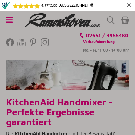
✕
5€ SICHERN! NEWSLETTER ABONNIEREN
Alle
02651 / 4955480
Kategorien
Verkaufsberatung
Mo. - Fr. 11:00 - 14:00 Uhr
KitchenAid Handmixer -
Perfekte Ergebnisse
garantiert
Die
KitchenAid Handmixer
sind der Beweis dafür,