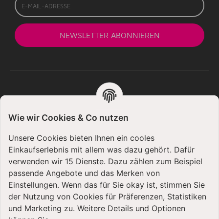
Mail-
Adresse
NEWSLETTER
ABONNIEREN
KUNDENHILFE
Wie wir Cookies & Co nutzen
Mein Konto
Unsere Cookies bieten Ihnen ein cooles
Büro- und Öffnungszeiten
Einkaufserlebnis mit allem was dazu gehört. Dafür
Informationen SCHWEIZ
verwenden wir 15 Dienste. Dazu zählen zum Beispiel
passende Angebote und das Merken von
Defektes Produkt / Reklamation?
Einstellungen. Wenn das für Sie okay ist, stimmen Sie
der Nutzung von Cookies für Präferenzen, Statistiken
Ratenzahlung - So funktioniert's
und Marketing zu. Weitere Details und Optionen
Bedienungsanleitungen