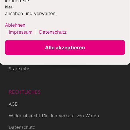
können Sie
hier
Zahlungsmöglichkeiten
ansehen und verwalten.
Versandkosten / Shipment
Ablehnen
|
Impressum
|
Datenschutz
Kontaktmöglichkeiten
Kontaktformular
Alle akzeptieren
Newsletter
Startseite
RECHTLICHES
AGB
Widerrufsrecht für den Verkauf von Waren
Datenschutz