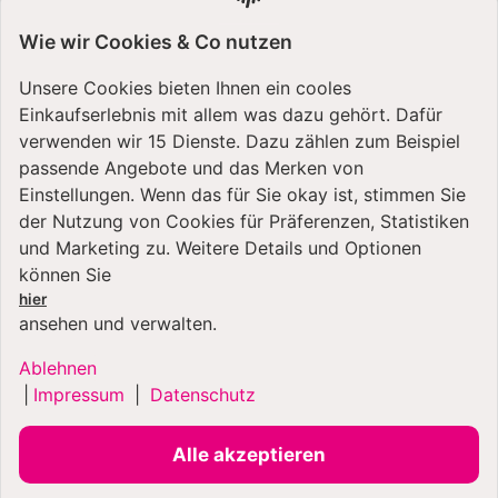
Spar-Set Spiralschneider
- Spar-Set Profi-
Entsafter
Wie wir Cookies & Co nutzen
699,99 €
*
ab
699,99 €
*
Unsere Cookies bieten Ihnen ein cooles
ab
Einkaufserlebnis mit allem was dazu gehört. Dafür
Artikel verfügbar
Artikel verfügbar
verwenden wir 15 Dienste. Dazu zählen zum Beispiel
passende Angebote und das Merken von
Einstellungen. Wenn das für Sie okay ist, stimmen Sie
der Nutzung von Cookies für Präferenzen, Statistiken
und Marketing zu. Weitere Details und Optionen
können Sie
hier
ansehen und verwalten.
Ablehnen
|
Impressum
|
Datenschutz
Kenwood
Kenwood
KüchenmaschineTitanium
Küchenmaschine
Alle akzeptieren
Chef Baker Black
Titanium Chef Baker
KVC85.004BK - Spar-Set
Siber KVC85.594SI -
Pasta-MAX mit 3
Spar-Set Pasta-MAX mit