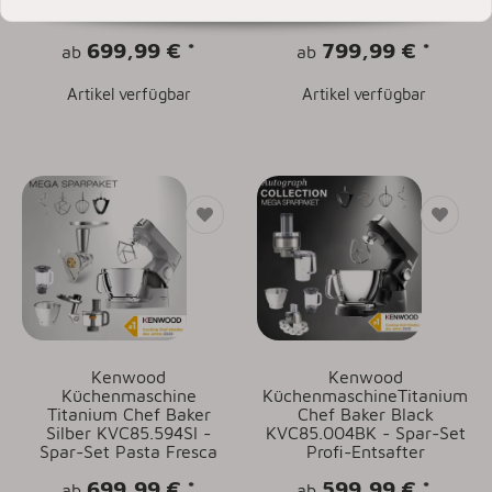
Pastawalzen
3 Pastawalzen
699,99 €
*
799,99 €
*
ab
ab
Artikel verfügbar
Artikel verfügbar
Kenwood
Kenwood
Küchenmaschine
KüchenmaschineTitanium
Titanium Chef Baker
Chef Baker Black
Silber KVC85.594SI -
KVC85.004BK - Spar-Set
Spar-Set Pasta Fresca
Profi-Entsafter
699,99 €
*
599,99 €
*
ab
ab