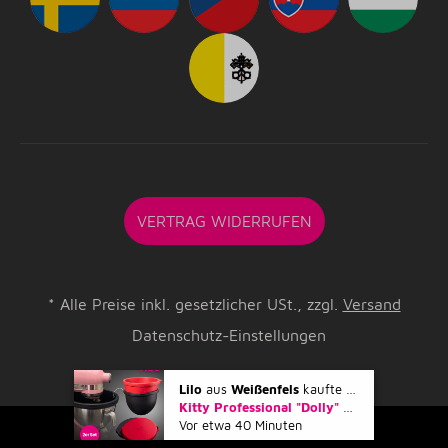
VERTRAG WIDERRUFEN
*
Alle Preise inkl. gesetzlicher USt., zzgl.
Versand
Datenschutz-Einstellungen
Lilo
aus
Weißenfels
kaufte gerade
Kitty Professional "Dolly" 2er Set Profi-Schüsseleinsätze mit Deckel kompatibel mit KitchenAid 4,7 und 4,8 Liter Rührschüsseln
Vor etwa 40 Minuten
© Ramershoven MAYEN