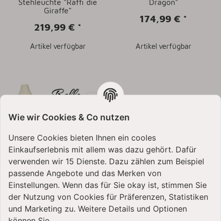
Stehleuchte "Raffi die
Dragon"
Giraffe"
174,99 €
*
219,99 €
*
Artikel verfügbar
Artikel verfügbar
Wie wir Cookies & Co nutzen
Unsere Cookies bieten Ihnen ein cooles
Einkaufserlebnis mit allem was dazu gehört. Dafür
verwenden wir 15 Dienste. Dazu zählen zum Beispiel
passende Angebote und das Merken von
Happy Lamps
Stehleuchte "Bello der
Einstellungen. Wenn das für Sie okay ist, stimmen Sie
treue Pudel"
der Nutzung von Cookies für Präferenzen, Statistiken
189,99 €
*
und Marketing zu. Weitere Details und Optionen
können Sie