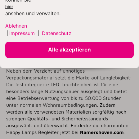
Artikel verfügbar
hier
ansehen und verwalten.
Ablehnen
Bei den Designs von
Happy Lamps
trifft Kreativität auf
|
Impressum
|
Datenschutz
ein durchdachtes Verpackungskonzept: Um Ressourcen
zu schonen, bestehen die Produktverpackungen
Alle akzeptieren
weitestgehend aus recyclebarem Karton und kommen
fast vollständig ohne Kunststoffe aus.
Neben dem Verzicht auf unnötiges
Verpackungsmaterial setzt die Marke auf Langlebigkeit:
Die fest integrierte LED-Leuchteinheit ist für eine
besonders lange Nutzungsdauer ausgelegt und bietet
eine Betriebserwartung von bis zu 50.000 Stunden
unter normalen Wohnraumbedingung
en. Zudem
werden alle verwendeten Materialien sorgfältig nach
strengen Qualitäts- und Sicherheitsstandards
ausgewählt und überwacht. Entdecke die charmanten
Happy Lamps Begleiter jetzt bei
Ramershoven.com
.